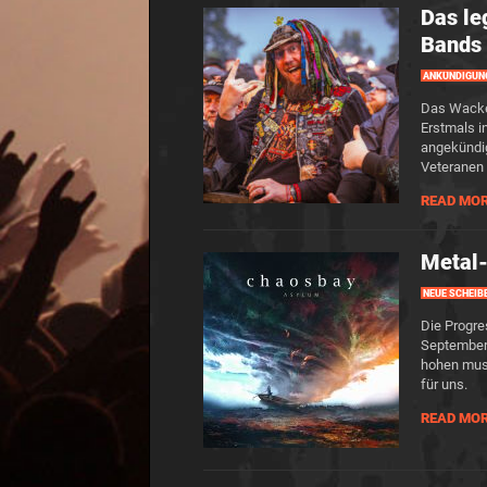
Das le
Bands 
ANKÜNDIGUN
Das Wacken
Erstmals i
angekündig
Veteranen 
READ MO
Metal
NEUE SCHEIB
Die Progre
September 
hohen musi
für uns.
READ MO