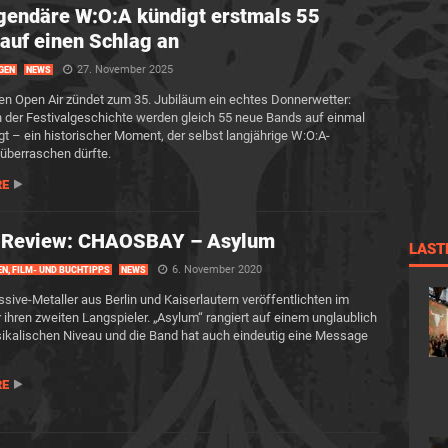
gendäre W:O:A kündigt erstmals 55
auf einen Schlag an
27. November 2025
GEN
NEWS
 Open Air zündet zum 35. Jubiläum ein echtes Donnerwetter:
n der Festivalgeschichte werden gleich 55 neue Bands auf einmal
t – ein historischer Moment, der selbst langjährige W:O:A-
überraschen dürfte.
RE
-Review: CHAOSBAY – Asylum
LAST
6. November 2020
EN, FILM- UND BUCHTIPPS
NEWS
ssive-Metaller aus Berlin und Kaiserlautern veröffentlichten im
ihren zweiten Langspieler. „Asylum“ rangiert auf einem unglaublich
kalischen Niveau und die Band hat auch eindeutig eine Message
RE