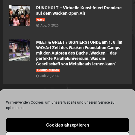
RUNGHOLT – Virtuelle Kunst feiert Premiere
auf dem Wacken Open Air
NEWS
Aug. 3, 2026
MEET & GREET / SIGNIERSTUNDE am 1. 8. im
W:O:Art Zelt des Wacken Foundation Camps
mit den Autoren des Buchs „Wacken – das
perfekte Paralleluniversum. Was die
Gesellschaft von Metalheads lernen kann“
ANKÜNDIGUNGEN
Juli 26, 2026
Wir verwenden Cookies, um unsere Website und unseren Service zu
optimieren.
© 2015 - 2020 Metalogy.de / by Dr. Lydia Polwin-Plass mit der freundlichen
Cookies akzeptieren
Unterstützung von the surface new media gmbh