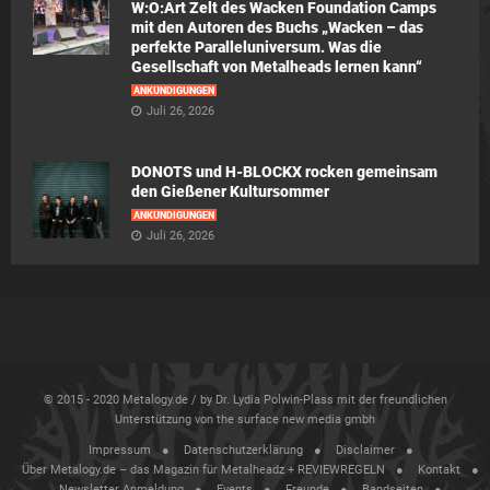
W:O:Art Zelt des Wacken Foundation Camps
mit den Autoren des Buchs „Wacken – das
perfekte Paralleluniversum. Was die
Gesellschaft von Metalheads lernen kann“
ANKÜNDIGUNGEN
Juli 26, 2026
DONOTS und H-BLOCKX rocken gemeinsam
den Gießener Kultursommer
ANKÜNDIGUNGEN
Juli 26, 2026
© 2015 - 2020 Metalogy.de / by Dr. Lydia Polwin-Plass mit der freundlichen
Unterstützung von the surface new media gmbh
Impressum
Datenschutzerklärung
Disclaimer
Über Metalogy.de – das Magazin für Metalheadz + REVIEWREGELN
Kontakt
Newsletter Anmeldung
Events
Freunde
Bandseiten