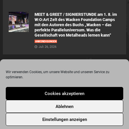
MEET & GREET / SIGNIERSTUNDE am 1. 8. im
W:O:Art Zelt des Wacken Foundation Camps
mit den Autoren des Buchs „Wacken – das
perfekte Paralleluniversum. Was die
Gesellschaft von Metalheads lernen kann“
ANKÜNDIGUNGEN
Juli 26, 2026
Wir verwenden Cookies, um unsere Website und unseren Service zu
optimieren.
© 2015 - 2020 Metalogy.de / by Dr. Lydia Polwin-Plass mit der freundlichen
Cookies akzeptieren
Unterstützung von the surface new media gmbh
Impressum
Datenschutzerklärung
Disclaimer
Ablehnen
Über Metalogy.de – das Magazin für Metalheadz + REVIEWREGELN
Kontakt
Newsletter Anmeldung
Events
Freunde
Bandseiten
Einstellungen anzeigen
Metalogy.de – Das etwas andere Metal Magazin
Archiv
Cookie-Richtlinie (EU)