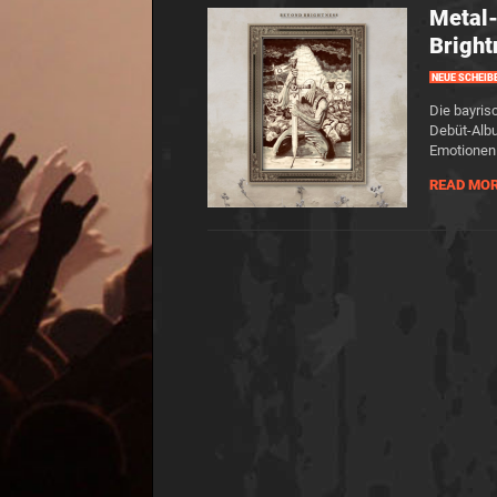
Metal
Bright
NEUE SCHEIB
Die bayri
Debüt-Albu
Emotionen
READ MO