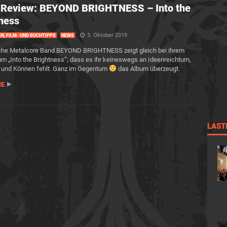
-Review: BEYOND BRIGHTNESS – Into the
ness
3. Oktober 2019
EN, FILM- UND BUCHTIPPS
NEWS
sche Metalcore Band BEYOND BRIGHTNESS zeigt gleich bei ihrem
m „Into the Brightness“, dass es ihr keineswegs an Ideenreichtum,
 und Können fehlt. Ganz im Gegentum
das Album überzeugt.
RE
LAST