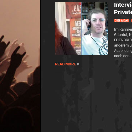
Inter
Privat
DIES & DAS
Im Rahmen 
Gitarrist,
EDENBRIDGE
anderem üb
Ausbildung
nach der...
READ MORE