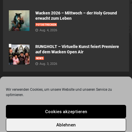
Wacken 2026 – Mittwoch – der Holy Ground
erwacht zum Leben
FOTOSTRECKEN
Aug. 4, 2026
RUNGHOLT – Virtuelle Kunst feiert Premiere
auf dem Wacken Open Air
NEWS
Aug. 3, 2026
Wir verwenden Cookies, um unsere Website und unseren Service zu
optimieren.
© 2015 - 2020 Metalogy.de / by Dr. Lydia Polwin-Plass mit der freundlichen
Cookies akzeptieren
Unterstützung von the surface new media gmbh
Impressum
Datenschutzerklärung
Disclaimer
Ablehnen
Über Metalogy.de – das Magazin für Metalheadz + REVIEWREGELN
Kontakt