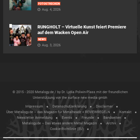
FOTOSTRECKEN
Aug. 4, 2026
RUNGHOLT – Virtuelle Kunst feiert Premiere
auf dem Wacken Open Air
NEWS
Aug. 3, 2026
© 2015 - 2020 Metalogy.de / by Dr. Lydia Polwin-Plass mit der freundlichen
Unterstützung von the surface new media gmbh
Impressum
Datenschutzerklärung
Disclaimer
Über Metalogy.de – das Magazin für Metalheadz + REVIEWREGELN
Kontakt
Newsletter Anmeldung
Events
Freunde
Bandseiten
Metalogy.de – Das etwas andere Metal Magazin
Archiv
Cookie-Richtlinie (EU)