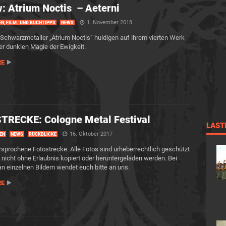
: Atrium Noctis – Aeterni
1. November 2018
EN, FILM- UND BUCHTIPPS
NEWS
 Schwarzmetaller „Atrium Noctis“ huldigen auf ihrem vierten Werk
der dunklen Magie der Ewigkeit.
RE
TRECKE: Cologne Metal Festival
LAST
16. Oktober 2017
EN
NEWS
RÜCKBLICKE
ersprochene Fotostrecke. Alle Fotos sind urheberrechtlich geschützt
 nicht ohne Erlaubnis kopiert oder heruntergeladen werden. Bei
an einzelnen Bildern wendet euch bitte an uns.
RE