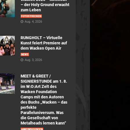
– der Holy Ground erwacht
zum Leben
FOTOSTRECKEN
Aug. 4, 2026
RUNGHOLT – Virtuelle
Kunst feiert Premiere auf
dem Wacken Open Air
NEWS
Aug. 3, 2026
MEET & GREET /
SIGNIERSTUNDE am 1. 8.
im W:O:Art Zelt des
Wacken Foundation
Camps mit den Autoren
des Buchs „Wacken – das
perfekte
Paralleluniversum. Was
die Gesellschaft von
Metalheads lernen kann“
ANKÜNDIGUNGEN