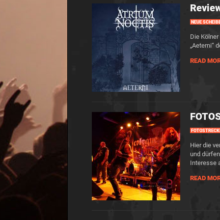
Review
NEUE SCHEIB
Die Kölner
„Aeterni“ 
READ MO
FOTOS
FOTOSTRECK
Hier die v
und dürfen
Interesse 
READ MO