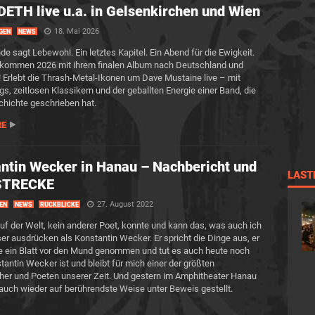
TH live u.a. in Gelsenkirchen und Wien
18. Mai 2026
GEN
NEWS
de sagt Lebewohl. Ein letztes Kapitel. Ein Abend für die Ewigkeit.
kommen 2026 mit ihrem finalen Album nach Deutschland und
! Erlebt die Thrash-Metal-Ikonen um Dave Mustaine live – mit
s, zeitlosen Klassikern und der geballten Energie einer Band, die
hichte geschrieben hat.
RE
ntin Wecker in Hanau – Nachbericht und
LAST
STRECKE
27. August 2022
EN
NEWS
RÜCKBLICKE
f der Welt, kein anderer Poet, konnte und kann das, was auch ich
ser ausdrücken als Konstantin Wecker. Er spricht die Dinge aus, er
ie ein Blatt vor den Mund genommen und tut es auch heute noch
tantin Wecker ist und bleibt für mich einer der größten
er und Poeten unserer Zeit. Und gestern im Amphitheater Hanau
 auch wieder auf berührendste Weise unter Beweis gestellt.