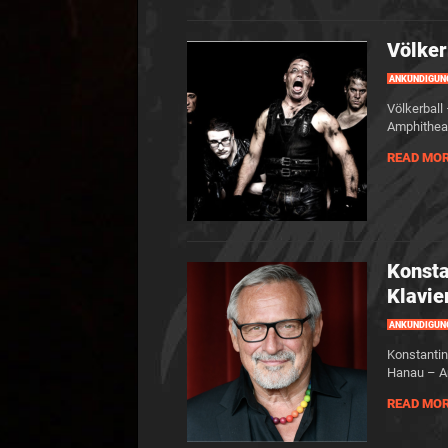
Völker
ANKÜNDIGUN
Völkerball
Amphithea
READ MO
Konsta
Klavie
ANKÜNDIGUN
Konstantin
Hanau – A
READ MO