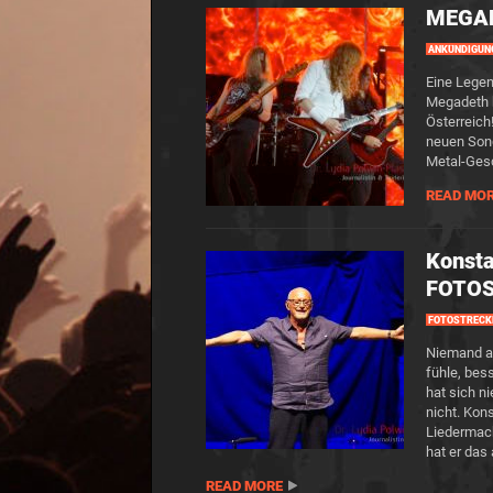
MEGADE
ANKÜNDIGUN
Eine Legen
Megadeth 
Österreich
neuen Song
Metal-Gesc
READ MO
Konsta
FOTO
FOTOSTRECK
Niemand au
fühle, bes
hat sich n
nicht. Kons
Liedermach
hat er das
READ MORE