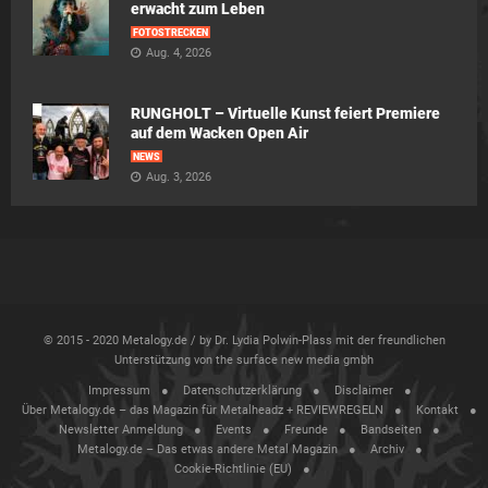
erwacht zum Leben
FOTOSTRECKEN
Aug. 4, 2026
RUNGHOLT – Virtuelle Kunst feiert Premiere
auf dem Wacken Open Air
NEWS
Aug. 3, 2026
© 2015 - 2020 Metalogy.de / by Dr. Lydia Polwin-Plass mit der freundlichen
Unterstützung von the surface new media gmbh
Impressum
Datenschutzerklärung
Disclaimer
Über Metalogy.de – das Magazin für Metalheadz + REVIEWREGELN
Kontakt
Newsletter Anmeldung
Events
Freunde
Bandseiten
Metalogy.de – Das etwas andere Metal Magazin
Archiv
Cookie-Richtlinie (EU)