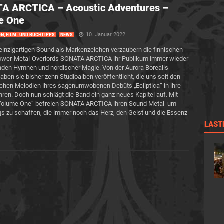
A ARCTICA – Acoustic Adventures –
e One
10. Januar 2022
EN, FILM- UND BUCHTIPPS
NEWS
einzigartigen Sound als Markenzeichen verzaubern die finnischen
ower-Metal-Overlords SONATA ARCTICA ihr Publikum immer wieder
nden Hymnen und nordischer Magie. Von der Aurora Borealis
 haben sie bisher zehn Studioalben veröffentlicht, die uns seit den
chen Melodien ihres sagenumwobenen Debüts „Ecliptica“ in ihre
hren. Doch nun schlägt die Band ein ganz neues Kapitel auf. Mit
– Volume One“ befreien SONATA ARCTICA ihren Sound Metal um
 zu schaffen, die immer noch das Herz, den Geist und die Essenz
LAST