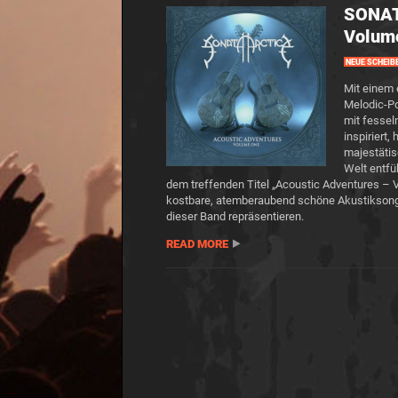
SONAT
Volum
NEUE SCHEIB
Mit einem 
Melodic-P
mit fessel
inspiriert,
majestätis
Welt entfü
dem treffenden Titel „Acoustic Adventures 
kostbare, atemberaubend schöne Akustiksongs
dieser Band repräsentieren.
READ MORE