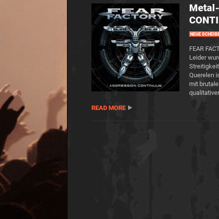
Metal
CONT
NEUE SCHEIB
FEAR FACTO
Leider wur
Streitigkei
Querelen i
mit brutal
qualitativ
READ MORE