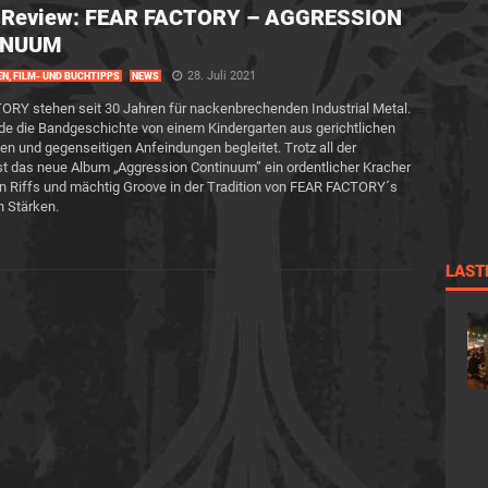
-Review: FEAR FACTORY – AGGRESSION
INUUM
28. Juli 2021
EN, FILM- UND BUCHTIPPS
NEWS
RY stehen seit 30 Jahren für nackenbrechenden Industrial Metal.
de die Bandgeschichte von einem Kindergarten aus gerichtlichen
ten und gegenseitigen Anfeindungen begleitet. Trotz all der
st das neue Album „Aggression Continuum” ein ordentlicher Kracher
en Riffs und mächtig Groove in der Tradition von FEAR FACTORY´s
en Stärken.
LAST