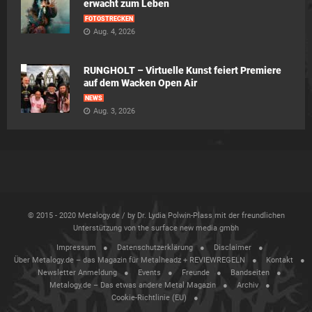
erwacht zum Leben
FOTOSTRECKEN
Aug. 4, 2026
RUNGHOLT – Virtuelle Kunst feiert Premiere
auf dem Wacken Open Air
NEWS
Aug. 3, 2026
© 2015 - 2020 Metalogy.de / by Dr. Lydia Polwin-Plass mit der freundlichen
Unterstützung von the surface new media gmbh
Impressum
Datenschutzerklärung
Disclaimer
Über Metalogy.de – das Magazin für Metalheadz + REVIEWREGELN
Kontakt
Newsletter Anmeldung
Events
Freunde
Bandseiten
Metalogy.de – Das etwas andere Metal Magazin
Archiv
Cookie-Richtlinie (EU)