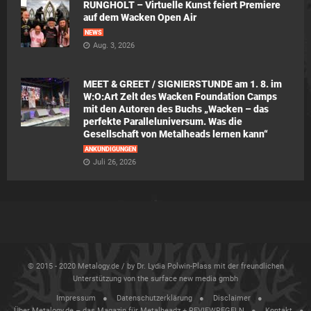
RUNGHOLT – Virtuelle Kunst feiert Premiere
auf dem Wacken Open Air
NEWS
Aug. 3, 2026
MEET & GREET / SIGNIERSTUNDE am 1. 8. im
W:O:Art Zelt des Wacken Foundation Camps
mit den Autoren des Buchs „Wacken – das
perfekte Paralleluniversum. Was die
Gesellschaft von Metalheads lernen kann“
ANKÜNDIGUNGEN
Juli 26, 2026
© 2015 - 2020 Metalogy.de / by Dr. Lydia Polwin-Plass mit der freundlichen
Unterstützung von the surface new media gmbh
Impressum
Datenschutzerklärung
Disclaimer
Über Metalogy.de – das Magazin für Metalheadz + REVIEWREGELN
Kontakt