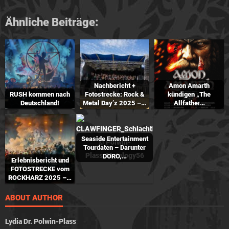
Ähnliche Beiträge:
Nachbericht +
Amon Amarth
RUSH kommen nach
Fotostrecke: Rock &
kündigen „The
Deutschland!
Metal Day’z 2025 –…
Allfather…
Seaside Entertainment
Tourdaten – Darunter
DORO,…
Erlebnisbericht und
FOTOSTRECKE vom
ROCKHARZ 2025 –…
ABOUT AUTHOR
Lydia Dr. Polwin-Plass