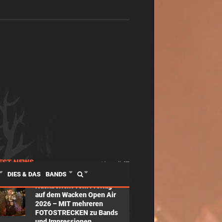
EST NEWS
View all
DIES & DAS
BANDS
Nachbericht vom Freitag
auf dem Wacken Open Air
2026 – MIT mehreren
FOTOSTRECKEN zu Bands
und Impressionen