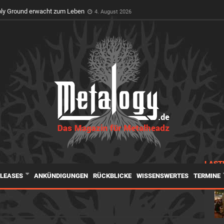
t Premiere auf dem Wacken Open Air
3. August 2026
oly Ground erwacht zum Leben
4. August 2026
LAST
ELEASES
ANKÜNDIGUNGEN
RÜCKBLICKE
WISSENSWERTES
TERMINE