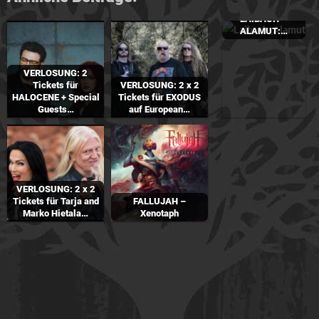
2 Tickets für
LAIBACH –
ALAMUT:…
VERLOSUNG: 2
Tickets für
VERLOSUNG: 2 x 2
HALOCENE + Special
Tickets für EXODUS
Guests…
auf European…
VERLOSUNG: 2 x 2
Tickets für Tarja and
FALLUJAH –
Marko Hietala…
Xenotaph