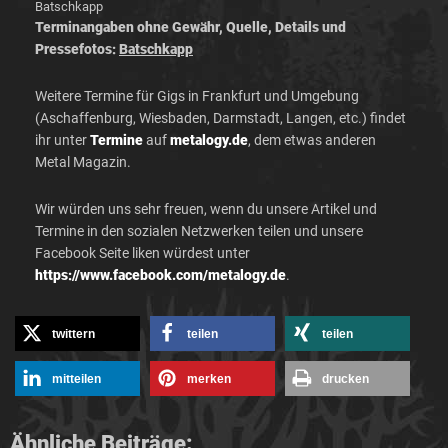
Batschkapp
Terminangaben ohne Gewähr, Quelle, Details und
Pressefotos:
Batschkapp
Weitere Termine für Gigs in Frankfurt und Umgebung
(Aschaffenburg, Wiesbaden, Darmstadt, Langen, etc.) findet
ihr unter
Termine
auf
metalogy.de
, dem etwas anderen
Metal Magazin.
Wir würden uns sehr freuen, wenn du unsere Artikel und
Termine in den sozialen Netzwerken teilen und unsere
Facebook Seite liken würdest unter
https://www.facebook.com/metalogy.de
.
twittern
teilen
teilen
mitteilen
merken
drucken
Ähnliche Beiträge:
GEWINNSPIEL: 2 x