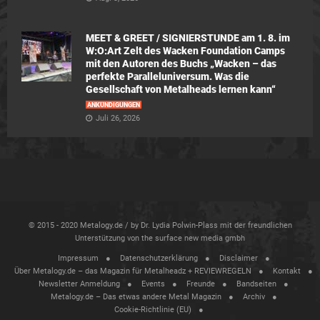
MEET & GREET / SIGNIERSTUNDE am 1. 8. im
W:O:Art Zelt des Wacken Foundation Camps
mit den Autoren des Buchs „Wacken – das
perfekte Paralleluniversum. Was die
Gesellschaft von Metalheads lernen kann“
ANKÜNDIGUNGEN
Juli 26, 2026
© 2015 - 2020 Metalogy.de / by Dr. Lydia Polwin-Plass mit der freundlichen
Unterstützung von the surface new media gmbh
Impressum
Datenschutzerklärung
Disclaimer
Über Metalogy.de – das Magazin für Metalheadz + REVIEWREGELN
Kontakt
Newsletter Anmeldung
Events
Freunde
Bandseiten
Metalogy.de – Das etwas andere Metal Magazin
Archiv
Cookie-Richtlinie (EU)