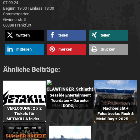
07.09.
24
Beginn: 19:00 | Einlass: 18:00
Sommergarten
Gwinnerstr. 5
60388 Frankfurt
twittern
teilen
teilen
mitteilen
merken
drucken
Ähnliche Beiträge:
Seaside Entertainment
Tourdaten – Darunter
DORO,…
VERLOSUNG: 2 x 2
Nachbericht +
Tickets für
Fotostrecke: Rock &
METAKILLA in der…
Metal Day’z 2025 –…