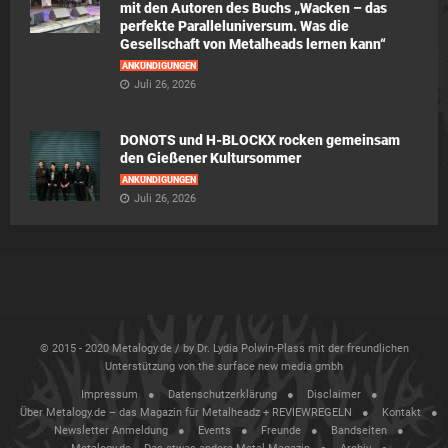
mit den Autoren des Buchs „Wacken – das
perfekte Paralleluniversum. Was die
Gesellschaft von Metalheads lernen kann“
ANKÜNDIGUNGEN
Juli 26, 2026
DONOTS und H-BLOCKX rocken gemeinsam
den Gießener Kultursommer
ANKÜNDIGUNGEN
Juli 26, 2026
© 2015 - 2020 Metalogy.de / by Dr. Lydia Polwin-Plass mit der freundlichen
Unterstützung von the surface new media gmbh
Impressum
Datenschutzerklärung
Disclaimer
Über Metalogy.de – das Magazin für Metalheadz + REVIEWREGELN
Kontakt
Newsletter Anmeldung
Events
Freunde
Bandseiten