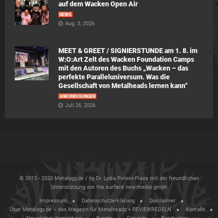
auf dem Wacken Open Air
NEWS
Aug. 3, 2026
MEET & GREET / SIGNIERSTUNDE am 1. 8. im
W:O:Art Zelt des Wacken Foundation Camps
mit den Autoren des Buchs „Wacken – das
perfekte Paralleluniversum. Was die
Gesellschaft von Metalheads lernen kann“
ANKÜNDIGUNGEN
Juli 26, 2026
© 2015 - 2020 Metalogy.de / by Dr. Lydia Polwin-Plass mit der freundlichen
Unterstützung von the surface new media gmbh
Impressum
Datenschutzerklärung
Disclaimer
Über Metalogy.de – das Magazin für Metalheadz + REVIEWREGELN
Kontakt