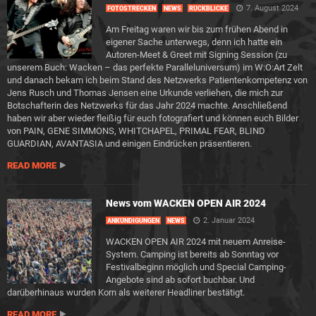
7. August 2024
FOTOSTRECKEN
NEWS
RÜCKBLICKE
Am Freitag waren wir bis zum frühen Abend in
eigener Sache unterwegs, denn ich hatte ein
Autoren-Meet & Greet mit Signing Session (zu
unserem Buch: Wacken – das perfekte Paralleluniversum) im W:O:Art Zelt
und danach bekam ich beim Stand des Netzwerks Patientenkompetenz von
Jens Rusch und Thomas Jensen eine Urkunde verliehen, die mich zur
Botschafterin des Netzwerks für das Jahr 2024 machte. Anschließend
haben wir aber wieder fleißig für euch fotografiert und können euch Bilder
von PAIN, GENE SIMMONS, WHITCHAPEL, PRIMAL FEAR, BLIND
GUARDIAN, AVANTASIA und einigen Eindrücken präsentieren.
READ MORE
News vom WACKEN OPEN AIR 2024
2. Januar 2024
ANKÜNDIGUNGEN
NEWS
WACKEN OPEN AIR 2024 mit neuem Anreise-
System. Camping ist bereits ab Sonntag vor
Festivalbeginn möglich und Special Camping-
Angebote sind ab sofort buchbar. Und
darüberhinaus wurden Korn als weiterer Headliner bestätigt.
READ MORE