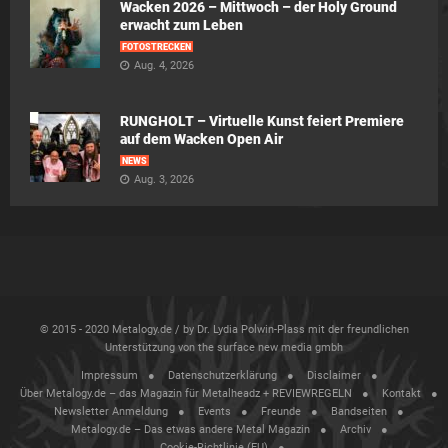
Wacken 2026 – Mittwoch – der Holy Ground
erwacht zum Leben
FOTOSTRECKEN
Aug. 4, 2026
RUNGHOLT – Virtuelle Kunst feiert Premiere
auf dem Wacken Open Air
NEWS
Aug. 3, 2026
© 2015 - 2020 Metalogy.de / by Dr. Lydia Polwin-Plass mit der freundlichen
Unterstützung von the surface new media gmbh
Impressum
Datenschutzerklärung
Disclaimer
Über Metalogy.de – das Magazin für Metalheadz + REVIEWREGELN
Kontakt
Newsletter Anmeldung
Events
Freunde
Bandseiten
Metalogy.de – Das etwas andere Metal Magazin
Archiv
Cookie-Richtlinie (EU)