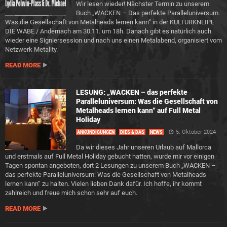
Wir lesen wieder! Nächster Termin zu unserem
Buch „WACKEN – Das perfekte Paralleluniversum.
Was die Gesellschaft von Metalheads lernen kann“ in der KULTURKNEIPE
DIE WABE / Andernach am 30.11. um 18h. Danach gibt es natürlich auch
wieder eine Signiersession und nach uns einen Metalabend, organisiert vom
Netzwerk Metality.
READ MORE
LESUNG: „WACKEN – das perfekte
Paralleluniversum: Was die Gesellschaft von
Metalheads lernen kann“ auf Full Metal
Holiday
5. Oktober 2024
ANKÜNDIGUNGEN
DIES & DAS
NEWS
Da wir dieses Jahr unseren Urlaub auf Mallorca
und erstmals auf Full Metal Holiday gebucht hatten, wurde mir vor einigen
Tagen spontan angeboten, dort 2 Lesungen zu unserem Buch „WACKEN –
das perfekte Paralleluniversum: Was die Gesellschaft von Metalheads
lernen kann“ zu halten. Vielen lieben Dank dafür. Ich hoffe, ihr kommt
zahlreich und freue mich schon sehr auf euch.
READ MORE