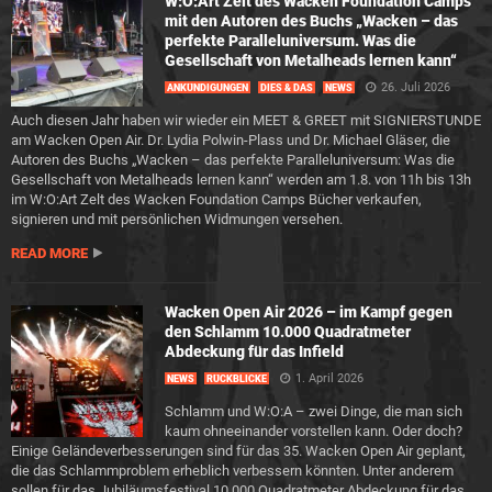
W:O:Art Zelt des Wacken Foundation Camps
mit den Autoren des Buchs „Wacken – das
perfekte Paralleluniversum. Was die
Gesellschaft von Metalheads lernen kann“
26. Juli 2026
ANKÜNDIGUNGEN
DIES & DAS
NEWS
Auch diesen Jahr haben wir wieder ein MEET & GREET mit SIGNIERSTUNDE
am Wacken Open Air. Dr. Lydia Polwin-Plass und Dr. Michael Gläser, die
Autoren des Buchs „Wacken – das perfekte Paralleluniversum: Was die
Gesellschaft von Metalheads lernen kann“ werden am 1.8. von 11h bis 13h
im W:O:Art Zelt des Wacken Foundation Camps Bücher verkaufen,
signieren und mit persönlichen Widmungen versehen.
READ MORE
Wacken Open Air 2026 – im Kampf gegen
den Schlamm 10.000 Quadratmeter
Abdeckung für das Infield
1. April 2026
NEWS
RÜCKBLICKE
Schlamm und W:O:A – zwei Dinge, die man sich
kaum ohneeinander vorstellen kann. Oder doch?
Einige Geländeverbesserungen sind für das 35. Wacken Open Air geplant,
die das Schlammproblem erheblich verbessern könnten. Unter anderem
sollen für das Jubiläumsfestival 10.000 Quadratmeter Abdeckung für das