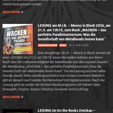
Infield herangekarrt werden.
READ MORE
LESUNG am M.I.B. – Meenz in Black 2026, am
21.3. um 13h15, zum Buch „WACKEN – das
perfekte Paralleluniversum: Was die
Gesellschaft von Metalheads lernen kann“
2. März 2026
ANKÜNDIGUNGEN
NEWS
Das diesjährige M.I.B. – Meenz in Black startet mit
einer LESUNG! Am 21.3. um 13h15. lesen die beiden Autoren aus ihrem
Buch über die Liebenswürdigkeit der Metalheads und den sozialen Aspekt
der Metalszene: „WACKEN – das perfekte Paralleluniversum: Was die
Gesellschaft von Metalheads lernen kann“. Da die Lesung nur eine halbe
Stunde dauert, bitte unbedingt pünktlich zum Einlass kommen! Natürlich
gibt es danach auch wieder Bücherverkauf mit Signiersession. Nach der
Lesung geht es weiter mit dichtem Musikprogramm mit Valiant Viper,
Elvenpath, Crusher, Septor, Fabulous Desaster und Sculforge.
READ MORE
LESUNG im On the Rocks Zwickau –