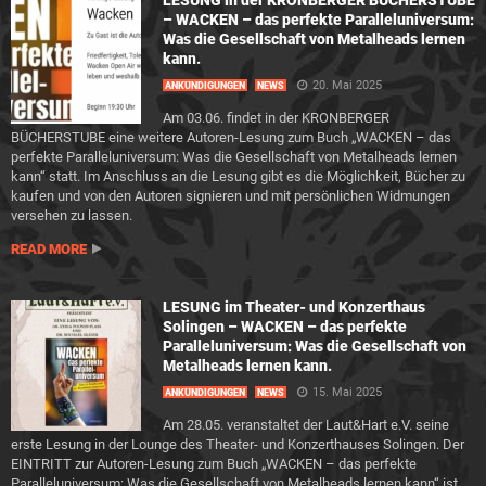
LESUNG in der KRONBERGER BÜCHERSTUBE
– WACKEN – das perfekte Paralleluniversum:
Was die Gesellschaft von Metalheads lernen
kann.
20. Mai 2025
ANKÜNDIGUNGEN
NEWS
Am 03.06. findet in der KRONBERGER
BÜCHERSTUBE eine weitere Autoren-Lesung zum Buch „WACKEN – das
perfekte Paralleluniversum: Was die Gesellschaft von Metalheads lernen
kann“ statt. Im Anschluss an die Lesung gibt es die Möglichkeit, Bücher zu
kaufen und von den Autoren signieren und mit persönlichen Widmungen
versehen zu lassen.
READ MORE
LESUNG im Theater- und Konzerthaus
Solingen – WACKEN – das perfekte
Paralleluniversum: Was die Gesellschaft von
Metalheads lernen kann.
15. Mai 2025
ANKÜNDIGUNGEN
NEWS
Am 28.05. veranstaltet der Laut&Hart e.V. seine
erste Lesung in der Lounge des Theater- und Konzerthauses Solingen. Der
EINTRITT zur Autoren-Lesung zum Buch „WACKEN – das perfekte
Paralleluniversum: Was die Gesellschaft von Metalheads lernen kann“ ist