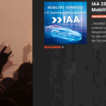
IAA 20
Mobili
ANKÜNDIGUN
„“Mobilität
weltweit 
Megatrend 
für alle si
der IAA wi
READ MORE