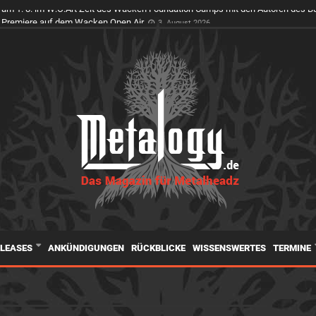
1. 8. im W:O:Art Zelt des Wacken Foundation Camps mit den Autoren des Buc
ELEASES
ANKÜNDIGUNGEN
RÜCKBLICKE
WISSENSWERTES
TERMINE