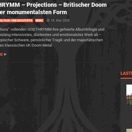
RYMM – Projections – Britischer Doom
ner monumentalsten Form
18. Mai 2026
EN, FILM- UND BUCHTIPPS
NEWS
ctions“ vollenden GODTHRYMM ihre gefeierte Albumtrilogie und
r bislang intensivstes, düsterstes und emotionalstes Werk ab –
pischer Schwere, persönlicher Tragik und der majestätischen
des klassischen UK Doom Metal.
RE
LAST