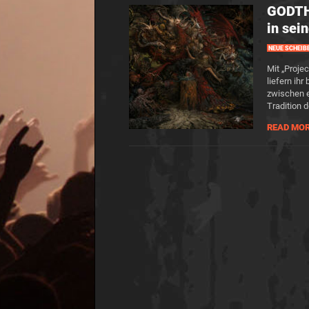
GODTH
in sei
NEUE SCHEIB
Mit „Proje
liefern ih
zwischen e
Tradition 
READ MO