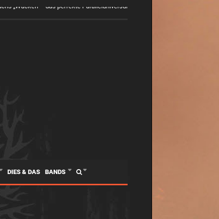
hs „Wacken – das perfekte Paralleluniversum. Was die Gesellschaft von Met
DIES & DAS
BANDS