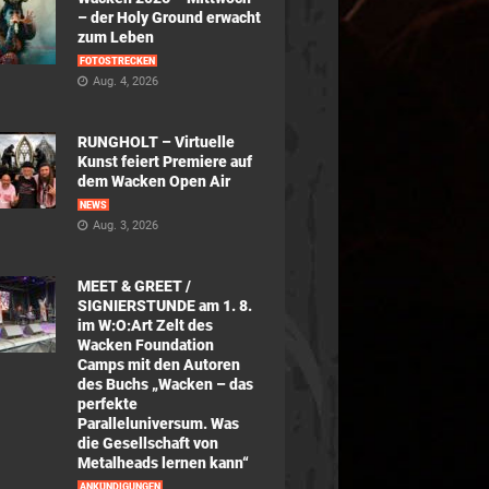
– der Holy Ground erwacht
zum Leben
FOTOSTRECKEN
Aug. 4, 2026
RUNGHOLT – Virtuelle
Kunst feiert Premiere auf
dem Wacken Open Air
NEWS
Aug. 3, 2026
MEET & GREET /
SIGNIERSTUNDE am 1. 8.
im W:O:Art Zelt des
Wacken Foundation
Camps mit den Autoren
des Buchs „Wacken – das
perfekte
Paralleluniversum. Was
die Gesellschaft von
Metalheads lernen kann“
ANKÜNDIGUNGEN