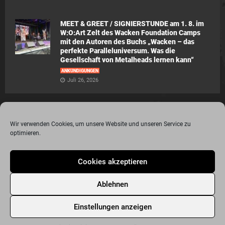
MEET & GREET / SIGNIERSTUNDE am 1. 8. im
W:O:Art Zelt des Wacken Foundation Camps
mit den Autoren des Buchs „Wacken – das
perfekte Paralleluniversum. Was die
Gesellschaft von Metalheads lernen kann“
ANKÜNDIGUNGEN
Juli 26, 2026
Wir verwenden Cookies, um unsere Website und unseren Service zu
optimieren.
© 2015 - 2020 Metalogy.de / by Dr. Lydia Polwin-Plass mit der freundlichen
Cookies akzeptieren
Unterstützung von the surface new media gmbh
Impressum
Datenschutzerklärung
Disclaimer
Ablehnen
Über Metalogy.de – das Magazin für Metalheadz + REVIEWREGELN
Kontakt
Newsletter Anmeldung
Events
Freunde
Bandseiten
Einstellungen anzeigen
Metalogy.de – Das etwas andere Metal Magazin
Archiv
Cookie-Richtlinie (EU)