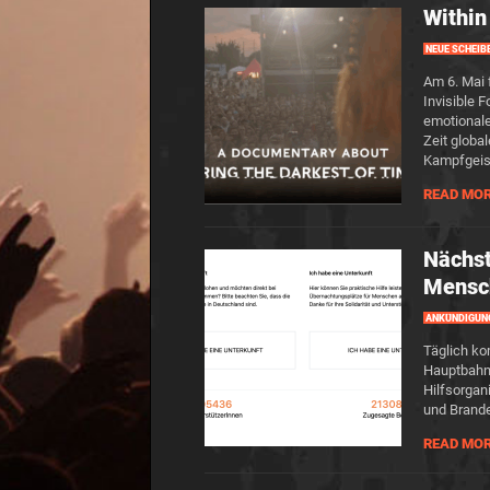
Within
NEUE SCHEIB
Am 6. Mai 
Invisible 
emotionale
Zeit globa
Kampfgeist
READ MO
Nächst
Mensch
ANKÜNDIGUN
Täglich ko
Hauptbahnh
Hilfsorgan
und Brande
READ MO