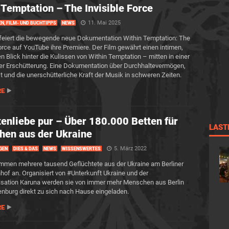
 Temptation – The Invisible Force
11. Mai 2025
EN, FILM- UND BUCHTIPPS
NEWS
feiert die bewegende neue Dokumentation Within Temptation: The
Force auf YouTube ihre Premiere. Der Film gewährt einen intimen,
n Blick hinter die Kulissen von Within Temptation – mitten in einer
ler Erschütterung. Eine Dokumentation über Durchhaltevermögen,
 und die unerschütterliche Kraft der Musik in schweren Zeiten.
RE
enliebe pur – Über 180.000 Betten für
LAST
en aus der Ukraine
5. März 2022
GEN
DIES & DAS
NEWS
WISSENSWERTES
mmen mehrere tausend Geflüchtete aus der Ukraine am Berliner
of an. Organisiert von #Unterkunft Ukraine und der
isation Karuna werden sie von immer mehr Menschen aus Berlin
nburg direkt zu sich nach Hause eingeladen.
RE