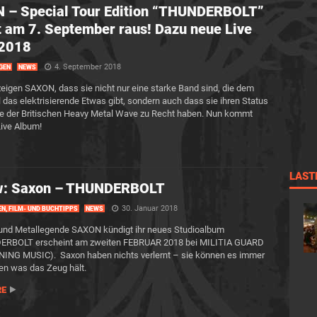
 – Special Tour Edition “THUNDERBOLT”
am 7. September raus! Dazu neue Live
 2018
4. September 2018
GEN
NEWS
zeigen SAXON, dass sie nicht nur eine starke Band sind, die dem
l das elektrisierende Etwas gibt, sondern auch dass sie ihren Status
re der Britischen Heavy Metal Wave zu Recht haben. Nun kommt
ive Album!
LAST
w: Saxon – THUNDERBOLT
30. Januar 2018
EN, FILM- UND BUCHTIPPS
NEWS
und Metallegende SAXON kündigt ihr neues Studioalbum
ERBOLT erscheint am zweiten FEBRUAR 2018 bei MILITIA GUARD
NING MUSIC). Saxon haben nichts verlernt – sie können es immer
en was das Zeug hält.
RE