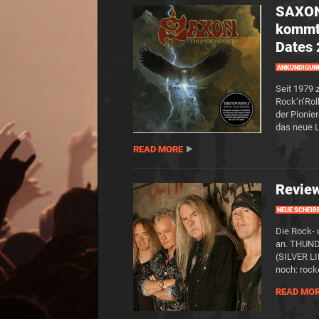
SAXON
kommt 
Dates
ANKÜNDIGUN
Seit 1979 
Rock’n‘Rol
der Pionie
das neue L
READ MORE
Revie
NEUE SCHEIB
Die Rock- 
an. THUND
(SILVER LI
noch: rock
READ MO