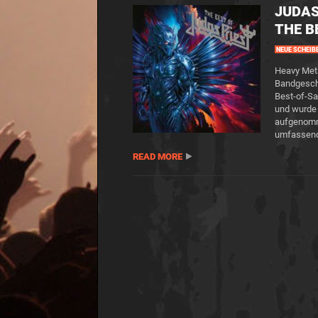
JUDAS
THE B
NEUE SCHEIB
Heavy Meta
Bandgeschi
Best-of-Sa
und wurde 
aufgenomme
umfassende
READ MORE