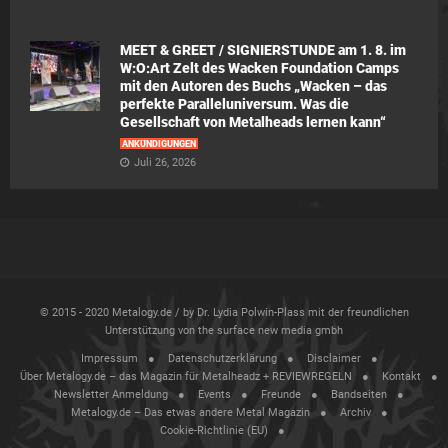
MEET & GREET / SIGNIERSTUNDE am 1. 8. im
W:O:Art Zelt des Wacken Foundation Camps
mit den Autoren des Buchs „Wacken – das
perfekte Paralleluniversum. Was die
Gesellschaft von Metalheads lernen kann“
ANKÜNDIGUNGEN
Juli 26, 2026
© 2015 - 2020 Metalogy.de / by Dr. Lydia Polwin-Plass mit der freundlichen
Unterstützung von the surface new media gmbh
Impressum
Datenschutzerklärung
Disclaimer
Über Metalogy.de – das Magazin für Metalheadz + REVIEWREGELN
Kontakt
Newsletter Anmeldung
Events
Freunde
Bandseiten
Metalogy.de – Das etwas andere Metal Magazin
Archiv
Cookie-Richtlinie (EU)