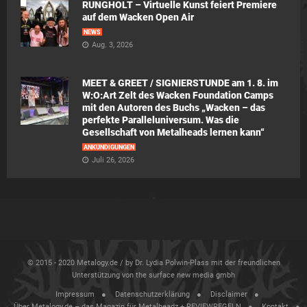
RUNGHOLT – Virtuelle Kunst feiert Premiere
auf dem Wacken Open Air
NEWS
Aug. 3, 2026
MEET & GREET / SIGNIERSTUNDE am 1. 8. im
W:O:Art Zelt des Wacken Foundation Camps
mit den Autoren des Buchs „Wacken – das
perfekte Paralleluniversum. Was die
Gesellschaft von Metalheads lernen kann“
ANKÜNDIGUNGEN
Juli 26, 2026
© 2015 - 2020 Metalogy.de / by Dr. Lydia Polwin-Plass mit der freundlichen
Unterstützung von the surface new media gmbh
Impressum
Datenschutzerklärung
Disclaimer
Über Metalogy.de – das Magazin für Metalheadz + REVIEWREGELN
Kontakt