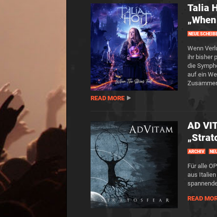
Talia 
„When 
NEUE SCHEIB
Wenn Verlu
ihr bisher 
die Symph
auf ein We
Zusammenb
READ MORE
AD VI
„Strat
ARCHIV
NEU
Für alle 
aus Italie
spannende 
READ MO