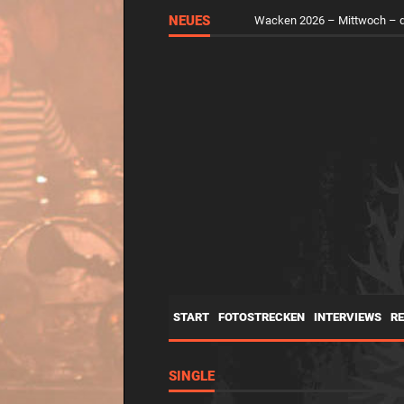
NEUES
Wacken 2026 – Mittwoch – d
RUNGHOLT – Virtuelle Kunst 
START
FOTOSTRECKEN
INTERVIEWS
R
SINGLE