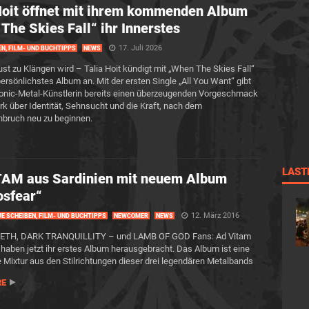
Hoit öffnet mit ihrem kommenden Album
The Skies Fall“ ihr Innerstes
17. Juli 2026
EN, FILM- UND BUCHTIPPS
NEWS
st zu Klängen wird – Talia Hoit kündigt mit „When The Skies Fall“
persönlichstes Album an. Mit der ersten Single „All You Want“ gibt
onic-Metal-Künstlerin bereits einen überzeugenden Vorgeschmack
rk über Identität, Sehnsucht und die Kraft, nach dem
ruch neu zu beginnen.
LAST
TAM aus Sardinien mit neuem Album
osfear“
12. März 2016
E SCHEIBEN, FILM- UND BUCHTIPPS
NEWCOMER
NEWS
OPETH, DARK TRANQUILLITY – und LAMB OF GOD Fans: Ad Vitam
n haben jetzt ihr erstes Album herausgebracht. Das Album ist eine
Mixtur aus den Stilrichtungen dieser drei legendären Metalbands
RE