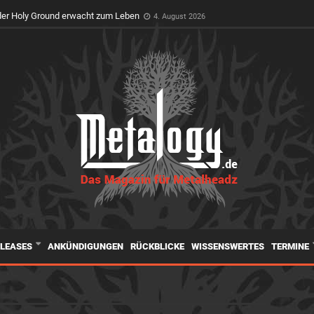
er Holy Ground erwacht zum Leben
feiert Premiere auf dem Wacken Open Air
4. August 2026
3. August 2026
ELEASES
ANKÜNDIGUNGEN
RÜCKBLICKE
WISSENSWERTES
TERMINE