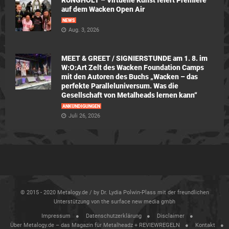
RUNGHOLT – Virtuelle Kunst feiert Premiere
auf dem Wacken Open Air
NEWS
Aug. 3, 2026
MEET & GREET / SIGNIERSTUNDE am 1. 8. im
W:O:Art Zelt des Wacken Foundation Camps
mit den Autoren des Buchs „Wacken – das
perfekte Paralleluniversum. Was die
Gesellschaft von Metalheads lernen kann“
ANKÜNDIGUNGEN
Juli 26, 2026
© 2015 - 2020 Metalogy.de / by Dr. Lydia Polwin-Plass mit der freundlichen
Unterstützung von the surface new media gmbh
Impressum
Datenschutzerklärung
Disclaimer
Über Metalogy.de – das Magazin für Metalheadz + REVIEWREGELN
Kontakt