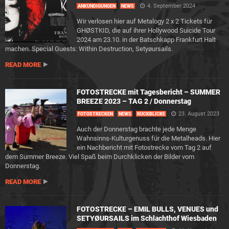
4. September 2024
ANKÜNDIGUNGEN
NEWS
Wir verlosen hier auf Metalogy 2 x 2 Tickets für
GHØSTKID, die auf ihrer Hollywood Suicide Tour
2024 am 23.10. in der Batschkapp Frankfurt Halt
machen. Special Guests: Within Destruction, Setyøursails.
READ MORE
FOTOSTRECKE mit Tagesbericht – SUMMER
BREEZE 2023 – TAG 2 / Donnerstag
23. August 2023
FOTOSTRECKEN
NEWS
RÜCKBLICKE
Auch der Donnerstag brachte jede Menge
Wahnsinns-Kulturgenuss für die Metalheads. Hier
ein Nachbericht mit Fotostrecke vom Tag 2 auf
dem Summer Breeze. Viel Spaß beim Durchklicken der Bilder vom
Donnerstag.
READ MORE
FOTOSTRECKE – EMIL BULLS, VENUES und
SETYØURSAILS im Schlachthof Wiesbaden