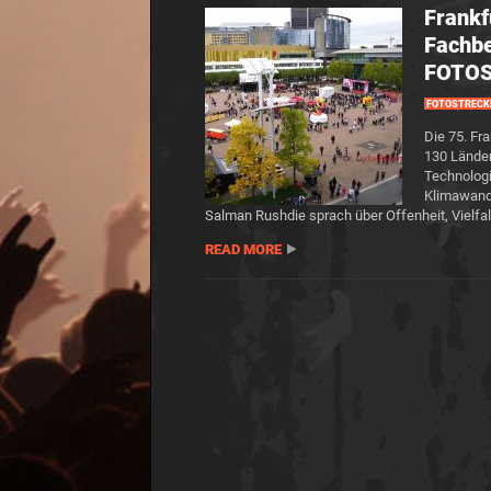
Frank
Fachbe
FOTOS
FOTOSTRECK
Die 75. Fr
130 Länder
Technologi
Klimawande
Salman Rushdie sprach über Offenheit, Vielfalt 
READ MORE