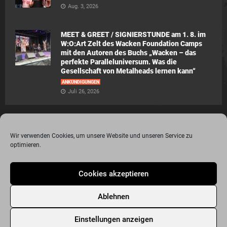
Aug. 3, 2026
MEET & GREET / SIGNIERSTUNDE am 1. 8. im
W:O:Art Zelt des Wacken Foundation Camps
mit den Autoren des Buchs „Wacken – das
perfekte Paralleluniversum. Was die
Gesellschaft von Metalheads lernen kann“
ANKÜNDIGUNGEN
Juli 26, 2026
Wir verwenden Cookies, um unsere Website und unseren Service zu
optimieren.
© 2015 - 2020 Metalogy.de / by Dr. Lydia Polwin-Plass mit der freundlichen
Cookies akzeptieren
Unterstützung von the surface new media gmbh
Impressum
Datenschutzerklärung
Disclaimer
Ablehnen
Über Metalogy.de – das Magazin für Metalheadz + REVIEWREGELN
Kontakt
Newsletter Anmeldung
Events
Freunde
Bandseiten
Einstellungen anzeigen
Metalogy.de – Das etwas andere Metal Magazin
Archiv