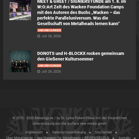
MEET & GREET / SIGNIERSTUNDE am 1. 8. im
W:O:Art Zelt des Wacken Foundation Camps
mit den Autoren des Buchs „Wacken – das
perfekte Paralleluniversum. Was die
Gesellschaft von Metalheads lernen kann“
ANKÜNDIGUNGEN
Juli 26, 2026
DONOTS und H-BLOCKX rocken gemeinsam
den Gießener Kultursommer
ANKÜNDIGUNGEN
Juli 26, 2026
© 2015 - 2020 Metalogy.de / by Dr. Lydia Polwin-Plass mit der freundlichen
Unterstützung von the surface new media gmbh
Impressum
Datenschutzerklärung
Disclaimer
Über Metalogy.de – das Magazin für Metalheadz + REVIEWREGELN
Kontakt