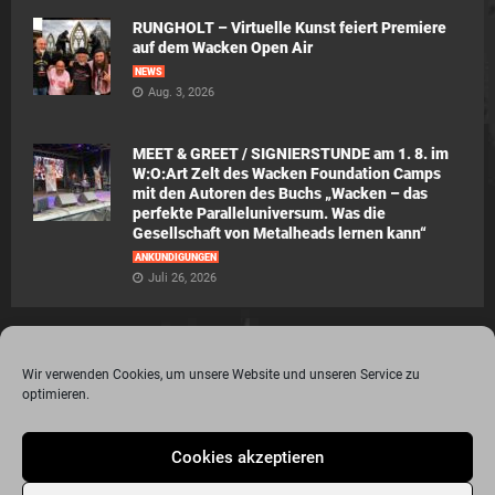
RUNGHOLT – Virtuelle Kunst feiert Premiere
auf dem Wacken Open Air
NEWS
Aug. 3, 2026
MEET & GREET / SIGNIERSTUNDE am 1. 8. im
W:O:Art Zelt des Wacken Foundation Camps
mit den Autoren des Buchs „Wacken – das
perfekte Paralleluniversum. Was die
Gesellschaft von Metalheads lernen kann“
ANKÜNDIGUNGEN
Juli 26, 2026
Wir verwenden Cookies, um unsere Website und unseren Service zu
optimieren.
© 2015 - 2020 Metalogy.de / by Dr. Lydia Polwin-Plass mit der freundlichen
Cookies akzeptieren
Unterstützung von the surface new media gmbh
Impressum
Datenschutzerklärung
Disclaimer