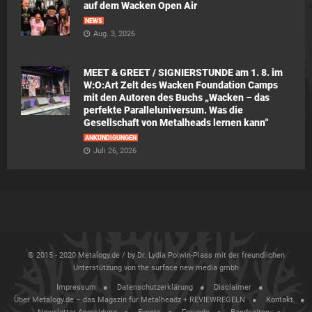
auf dem Wacken Open Air
NEWS
Aug. 3, 2026
MEET & GREET / SIGNIERSTUNDE am 1. 8. im
W:O:Art Zelt des Wacken Foundation Camps
mit den Autoren des Buchs „Wacken – das
perfekte Paralleluniversum. Was die
Gesellschaft von Metalheads lernen kann“
ANKÜNDIGUNGEN
Juli 26, 2026
© 2015 - 2020 Metalogy.de / by Dr. Lydia Polwin-Plass mit der freundlichen
Unterstützung von the surface new media gmbh
Impressum
Datenschutzerklärung
Disclaimer
Über Metalogy.de – das Magazin für Metalheadz + REVIEWREGELN
Kontakt