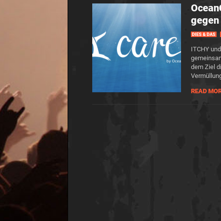
OceanC
gegen 
DIES & DAS
ITCHY und 
gemeinsam 
dem Ziel d
Vermüllung
READ MO