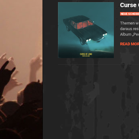
Curse 
NEUE SCHEIB
Themen wie
daraus res
Album „Peo
READ MO