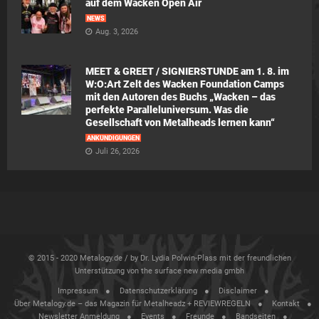
auf dem Wacken Open Air
NEWS
Aug. 3, 2026
MEET & GREET / SIGNIERSTUNDE am 1. 8. im
W:O:Art Zelt des Wacken Foundation Camps
mit den Autoren des Buchs „Wacken – das
perfekte Paralleluniversum. Was die
Gesellschaft von Metalheads lernen kann“
ANKÜNDIGUNGEN
Juli 26, 2026
© 2015 - 2020 Metalogy.de / by Dr. Lydia Polwin-Plass mit der freundlichen
Unterstützung von the surface new media gmbh
Impressum
Datenschutzerklärung
Disclaimer
Über Metalogy.de – das Magazin für Metalheadz + REVIEWREGELN
Kontakt
Newsletter Anmeldung
Events
Freunde
Bandseiten