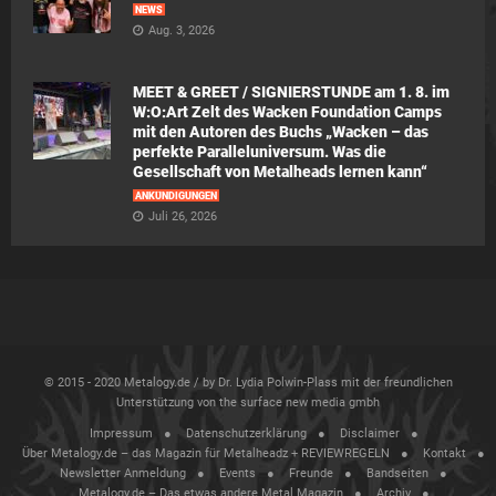
NEWS
Aug. 3, 2026
MEET & GREET / SIGNIERSTUNDE am 1. 8. im
W:O:Art Zelt des Wacken Foundation Camps
mit den Autoren des Buchs „Wacken – das
perfekte Paralleluniversum. Was die
Gesellschaft von Metalheads lernen kann“
ANKÜNDIGUNGEN
Juli 26, 2026
© 2015 - 2020 Metalogy.de / by Dr. Lydia Polwin-Plass mit der freundlichen
Unterstützung von the surface new media gmbh
Impressum
Datenschutzerklärung
Disclaimer
Über Metalogy.de – das Magazin für Metalheadz + REVIEWREGELN
Kontakt
Newsletter Anmeldung
Events
Freunde
Bandseiten
Metalogy.de – Das etwas andere Metal Magazin
Archiv