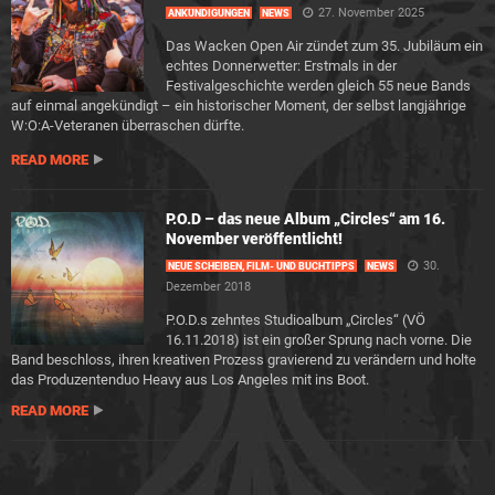
27. November 2025
ANKÜNDIGUNGEN
NEWS
Das Wacken Open Air zündet zum 35. Jubiläum ein
echtes Donnerwetter: Erstmals in der
Festivalgeschichte werden gleich 55 neue Bands
auf einmal angekündigt – ein historischer Moment, der selbst langjährige
W:O:A-Veteranen überraschen dürfte.
READ MORE
P.O.D – das neue Album „Circles“ am 16.
November veröffentlicht!
30.
NEUE SCHEIBEN, FILM- UND BUCHTIPPS
NEWS
Dezember 2018
P.O.D.s zehntes Studioalbum „Circles“ (VÖ
16.11.2018) ist ein großer Sprung nach vorne. Die
Band beschloss, ihren kreativen Prozess gravierend zu verändern und holte
das Produzentenduo Heavy aus Los Angeles mit ins Boot.
READ MORE