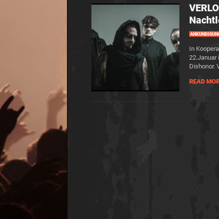
VERLO
Nachtl
ANKÜNDIGUN
In Koopera
22.Januar 
Dishonor. V
READ MO