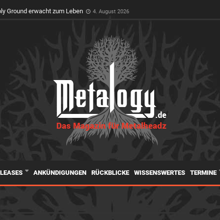
t Premiere auf dem Wacken Open Air
3. August 2026
oly Ground erwacht zum Leben
4. August 2026
ELEASES
ANKÜNDIGUNGEN
RÜCKBLICKE
WISSENSWERTES
TERMINE