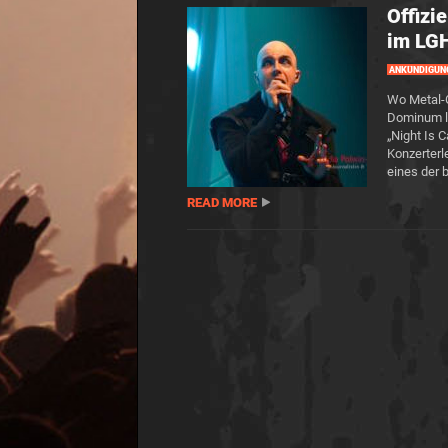
Offizi
im LG
ANKÜNDIGUN
Wo Metal-
Dominum l
„Night Is 
Konzerterl
eines der 
READ MORE