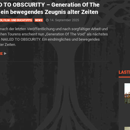
D TO OBSCURITY – Generation Of The
 ein bewegendes Zeugnis alter Zeiten
14. September 2025
EN, FILM- UND BUCHTIPPS
NEWS
 nach der letzten Veröffentlichung und nach sorgfältiger Arbeit und
hen Tourens erscheint nun „Generation Of The Void“ als nächstes
on NAILED TO OBSCURITY. Ein eindringliches und bewegendes
er Zeiten.
RE
LAST