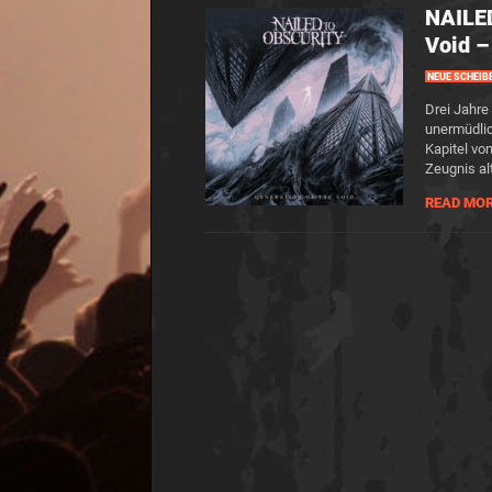
NAILE
Void –
NEUE SCHEIB
Drei Jahre
unermüdlic
Kapitel v
Zeugnis alt
READ MO