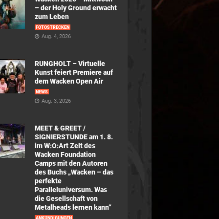
– der Holy Ground erwacht
zum Leben
FOTOSTRECKEN
Aug. 4, 2026
RUNGHOLT – Virtuelle
Kunst feiert Premiere auf
dem Wacken Open Air
NEWS
Aug. 3, 2026
MEET & GREET /
SIGNIERSTUNDE am 1. 8.
im W:O:Art Zelt des
Wacken Foundation
Camps mit den Autoren
des Buchs „Wacken – das
perfekte
Paralleluniversum. Was
die Gesellschaft von
Metalheads lernen kann“
ANKÜNDIGUNGEN