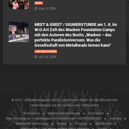
NEWS
Aug. 3, 2026
MEET & GREET / SIGNIERSTUNDE am 1. 8. im
W:O:Art Zelt des Wacken Foundation Camps
mit den Autoren des Buchs „Wacken – das
perfekte Paralleluniversum. Was die
Gesellschaft von Metalheads lernen kann“
ANKÜNDIGUNGEN
Juli 26, 2026
© 2015 - 2020 Metalogy.de / by Dr. Lydia Polwin-Plass mit der freundlichen
Unterstützung von the surface new media gmbh
Impressum
Datenschutzerklärung
Disclaimer
Über Metalogy.de – das Magazin für Metalheadz + REVIEWREGELN
Kontakt
Newsletter Anmeldung
Events
Freunde
Bandseiten
Metalogy.de – Das etwas andere Metal Magazin
Archiv