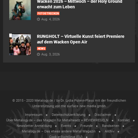
Wacken 2026 – Mittwoch – der Holy Ground
erwacht zum Leben
FOTOSTRECKEN
Aug. 4, 2026
RUNGHOLT – Virtuelle Kunst feiert Premiere
auf dem Wacken Open Air
NEWS
Aug. 3, 2026
© 2015 - 2020 Metalogy.de / by Dr. Lydia Polwin-Plass mit der freundlichen
Unterstützung von the surface new media gmbh
Impressum
Datenschutzerklärung
Disclaimer
Über Metalogy.de – das Magazin für Metalheadz + REVIEWREGELN
Kontakt
Newsletter Anmeldung
Events
Freunde
Bandseiten
Metalogy.de – Das etwas andere Metal Magazin
Archiv
Cookie-Richtlinie (EU)