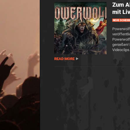
Zum A
mit Li
NEUE SCHEIB
Powerwolf 
veröffentl
Powerwolf
genießen! 
Videoclips
READ MORE